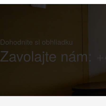
Dohodnite si obhliadku
Zavolajte nám: 